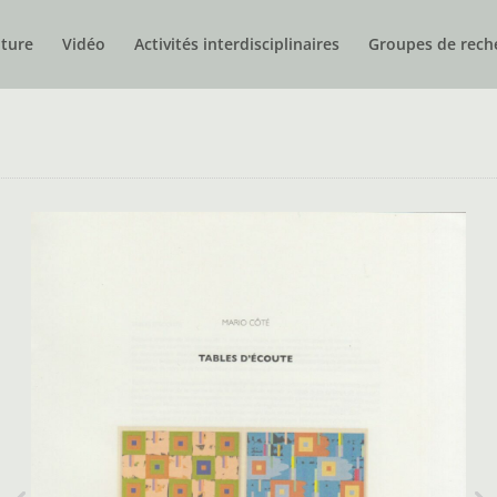
nture
Vidéo
Activités interdisciplinaires
Groupes de rech