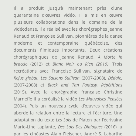
Il a produit jusqu’à maintenant près d’une
quarantaine d’œuvres vidéo. Il a mis en œuvre
plusieurs collaborations dans le domaine de la
vidéodanse. Il a réalisé avec les chorégraphes Jeanne
Renaud et Françoise Sullivan, pionnières de la danse
moderne et contemporaine québécoise, des
documents filmiques importants. Deux créations
chorégraphiques de Jeanne Renaud,
A Morte in
braccio
(2012) et
Blanc Noir ou Rien
(2010)
. Trois
recréations avec Françoise Sullivan, signataire de
Refus global
,
Les Saisons Sullivan
(2007-2008),
Dédale
,
(2007-2008) et
Black and Tan Fantasy, Répétitions
(2015). Avec la chorégraphe française Christine
Marneffe il a coréalisé la vidéo
Les Mauvaises Pensées
(2004). Puis un nouveau cycle d’œuvres vidéo qui
aborde la relation entre la lecture et l’écriture. Une
adaptation du texte
Les Lois
de Platon par l’écrivaine
Marie-Line Laplante,
Des Lois Des Dialogues
(2016) lu
par les cinéastes Alain Fleischer, André S. Labarthe